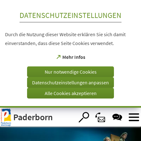
Inhalt anspringen
DATENSCHUTZEINSTELLUNGEN
Durch die Nutzung dieser Website erklären Sie sich damit
einverstanden, dass diese Seite Cookies verwendet.
(Öffnet
Mehr Infos
in
einem
Nur notwendige Cookies
neuen
Tab)
Datenschutzeinstellungen anpassen
Alle Cookies akzeptieren
Visuelle
Paderborn
Assistenzsoftware
öffnen.