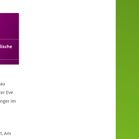
lische
rau
ter Eve
inger im
t. Am