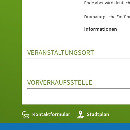
Ende aber wird deutlic
Dramaturgische Einführ
Informationen
VERANSTALTUNGSORT
VORVERKAUFSSTELLE
Kontaktformular
(Öffnet
Stadtplan
in
einem
neuen