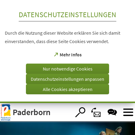
Inhalt anspringen
DATENSCHUTZEINSTELLUNGEN
Durch die Nutzung dieser Website erklären Sie sich damit
einverstanden, dass diese Seite Cookies verwendet.
(Öffnet
Mehr Infos
in
einem
Nur notwendige Cookies
neuen
Tab)
Datenschutzeinstellungen anpassen
Alle Cookies akzeptieren
Visuelle
Paderborn
Assistenzsoftware
öffnen.