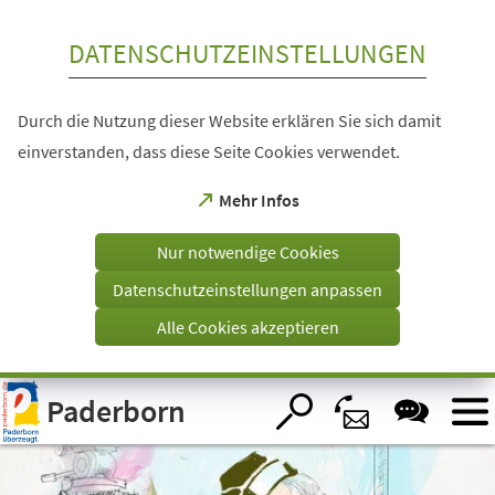
Inhalt anspringen
DATENSCHUTZEINSTELLUNGEN
Durch die Nutzung dieser Website erklären Sie sich damit
einverstanden, dass diese Seite Cookies verwendet.
(Öffnet
Mehr Infos
in
einem
Nur notwendige Cookies
neuen
Tab)
Datenschutzeinstellungen anpassen
Alle Cookies akzeptieren
Visuelle
Paderborn
Assistenzsoftware
öffnen.