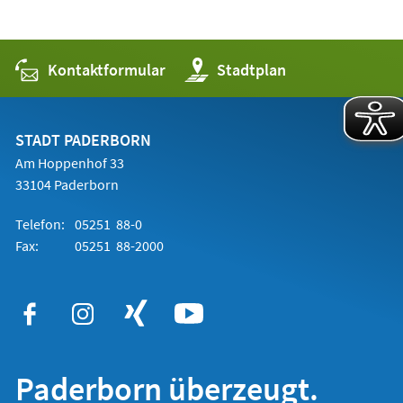
Kontaktformular
(Öffnet
Stadtplan
in
einem
neuen
Tab)
STADT PADERBORN
Am Hoppenhof 33
33104 Paderborn
Telefon:
05251 88-0
Fax:
05251 88-2000
Paderborn überzeugt.