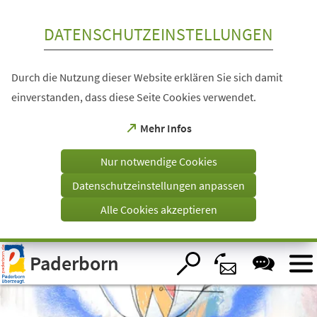
Inhalt anspringen
DATENSCHUTZEINSTELLUNGEN
Durch die Nutzung dieser Website erklären Sie sich damit
einverstanden, dass diese Seite Cookies verwendet.
(Öffnet
Mehr Infos
in
einem
Nur notwendige Cookies
neuen
Tab)
Datenschutzeinstellungen anpassen
Alle Cookies akzeptieren
Visuelle
Paderborn
Assistenzsoftware
öffnen.