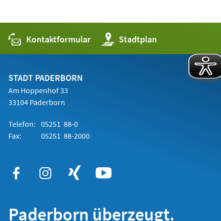
Kontaktformular
(Öffnet
Stadtplan
in
einem
neuen
Tab)
STADT PADERBORN
Am Hoppenhof 33
33104 Paderborn
Telefon:
05251 88-0
Fax:
05251 88-2000
Paderborn überzeugt.