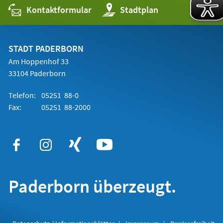
Kontaktformular
(Öffnet
Stadtplan
in
einem
neuen
Tab)
STADT PADERBORN
Am Hoppenhof 33
33104 Paderborn
Telefon:
05251 88-0
Fax:
05251 88-2000
Paderborn überzeugt.