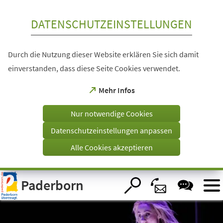
Inhalt anspringen
DATENSCHUTZEINSTELLUNGEN
Durch die Nutzung dieser Website erklären Sie sich damit
einverstanden, dass diese Seite Cookies verwendet.
(Öffnet
Mehr Infos
in
einem
Nur notwendige Cookies
neuen
Tab)
Datenschutzeinstellungen anpassen
Alle Cookies akzeptieren
Visuelle
Paderborn
Assistenzsoftware
öffnen.