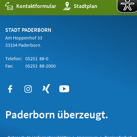
Kontaktformular
(Öffnet
Stadtplan
in
einem
neuen
Tab)
STADT PADERBORN
Am Hoppenhof 33
33104 Paderborn
Telefon:
05251 88-0
Fax:
05251 88-2000
Paderborn überzeugt.