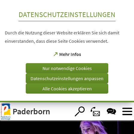
Inhalt anspringen
DATENSCHUTZEINSTELLUNGEN
Durch die Nutzung dieser Website erklären Sie sich damit
einverstanden, dass diese Seite Cookies verwendet.
(Öffnet
Mehr Infos
in
einem
Nur notwendige Cookies
neuen
Tab)
Datenschutzeinstellungen anpassen
Alle Cookies akzeptieren
Visuelle
Paderborn
Assistenzsoftware
öffnen.