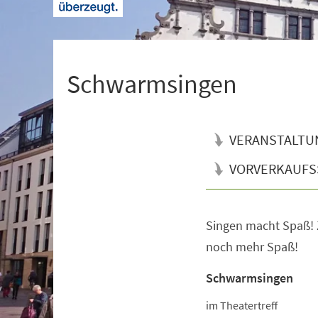
+
1
Schwarmsingen
VERANSTALTU
VORVERKAUFS
Singen macht Spaß!
Veranstaltungsinformationen
noch mehr Spaß!
Schwarmsingen
im Theatertreff