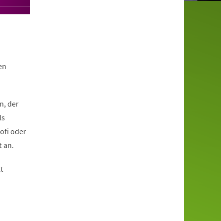
en
n, der
ls
ofi oder
 an.
t