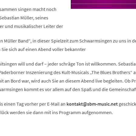
usammen singen macht noch
Sebastian Müller, seines
er und musikalischer Leiter der
n Müller Band“, in dieser Spielzeit zum Schwarmsingen zu uns in d
n Sie sich auf einen Abend voller bekannter
mitsingen will und darf – jeder schräge Ton ist willkommen. Sebastia
Paderborner Inszenierung des Kult-Musicals „The Blues Brothers“ a
t an Bord war, wird auch Sie an diesem Abend live begleiten. Ob Pr
warmsingen kommt es vor allem auf den Spaß und die Gemeinschaft
s einen Tag vorher per E-Mail an
kontakt
sbm-music
net
geschick
 Glück werden sie dann mit ins Programm aufgenommen.