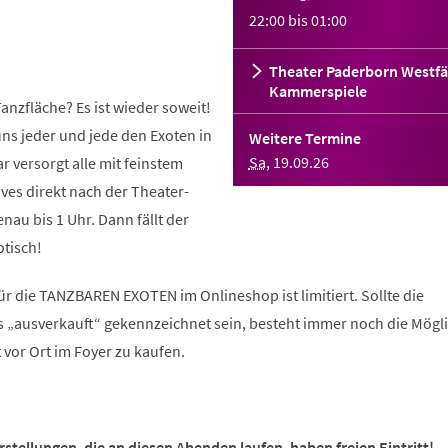
22:00
bis
01:00
Theater Paderborn Westfä
Kammerspiele
anzfläche? Es ist wieder soweit!
ns jeder und jede den Exoten in
Weitere Termine
Sa
,
19
.
09
.
26
r versorgt alle mit feinstem
ves direkt nach der Theater-
nau bis 1 Uhr. Dann fällt der
otisch!
r die TANZBAREN EXOTEN im Onlineshop ist limitiert. Sollte die
s „ausverkauft“ gekennzeichnet sein, besteht immer noch die Mögli
vor Ort im Foyer zu kaufen.
tellungen, die an diesen Abenden laufen, haben freien Eintritt!