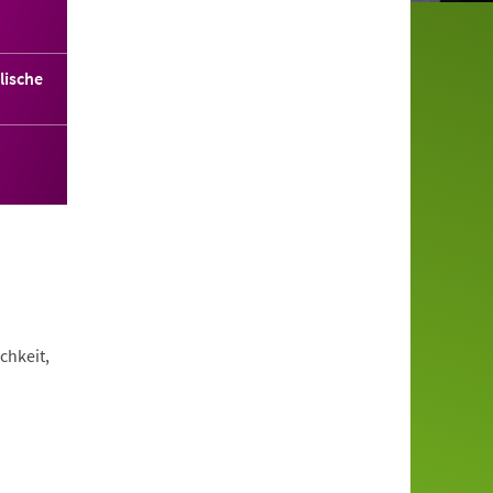
lische
chkeit,