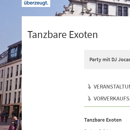
+
1
Tanzbare Exoten
Party mit DJ Joca
VERANSTALTU
VORVERKAUFS
Tanzbare Exoten
Veranstaltungsinformationen