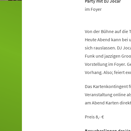
Party mit DJ Jocar
im Foyer
Von der Bühne auf die T
Heute Abend kann bei u
sich rauslassen. DJ Joca
Funk und jazzigen Groo
Vorstellung im Foyer. Ge
Vorhang. Also; feiert ex
Das Kartenkontingent fü
Veranstaltung online al
am Abend Karten direkt 
Preis 8,- €
Besucher*innen der Vors