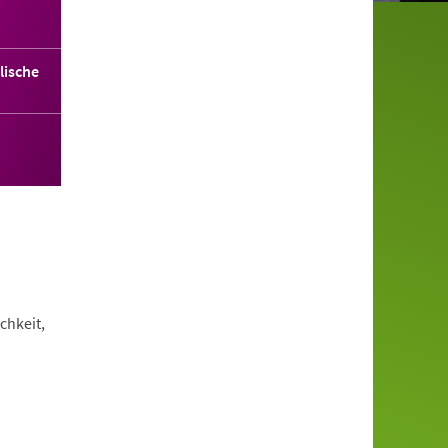
lische
chkeit,