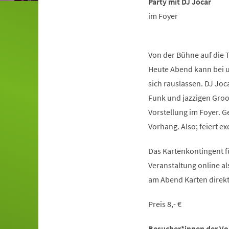
Party mit DJ Jocar
im Foyer
Von der Bühne auf die T
Heute Abend kann bei u
sich rauslassen. DJ Joca
Funk und jazzigen Groo
Vorstellung im Foyer. Ge
Vorhang. Also; feiert ex
Das Kartenkontingent fü
Veranstaltung online al
am Abend Karten direkt 
Preis 8,- €
Besucher*innen der Vors