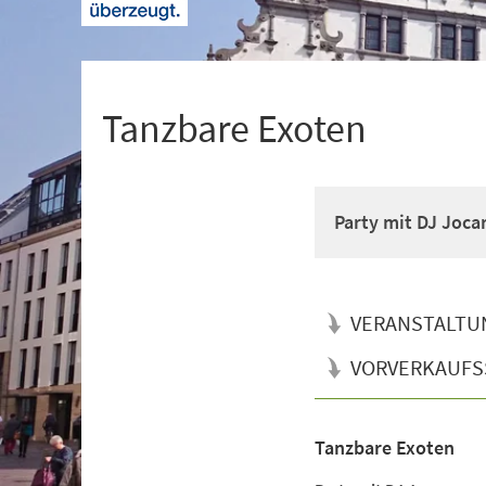
+
1
Tanzbare Exoten
Party mit DJ Joca
VERANSTALTU
VORVERKAUFS
Tanzbare Exoten
Veranstaltungsinformationen