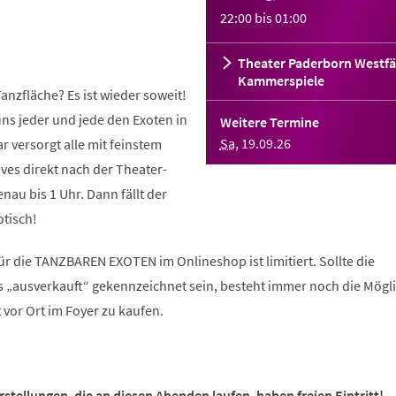
22:00
bis
01:00
Theater Paderborn Westfä
Kammerspiele
anzfläche? Es ist wieder soweit!
ns jeder und jede den Exoten in
Weitere Termine
Sa
,
19
.
09
.
26
r versorgt alle mit feinstem
ves direkt nach der Theater-
nau bis 1 Uhr. Dann fällt der
otisch!
r die TANZBAREN EXOTEN im Onlineshop ist limitiert. Sollte die
s „ausverkauft“ gekennzeichnet sein, besteht immer noch die Mögli
vor Ort im Foyer zu kaufen.
tellungen, die an diesen Abenden laufen, haben freien Eintritt!