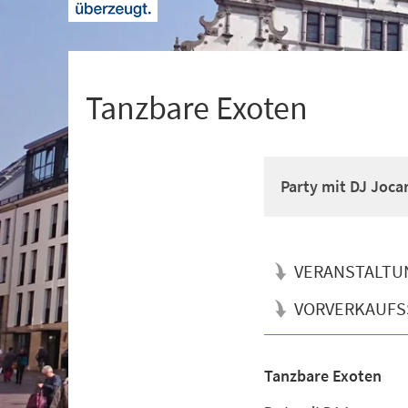
+
1
Tanzbare Exoten
Party mit DJ Joca
VERANSTALTU
VORVERKAUFS
Tanzbare Exoten
Veranstaltungsinformationen