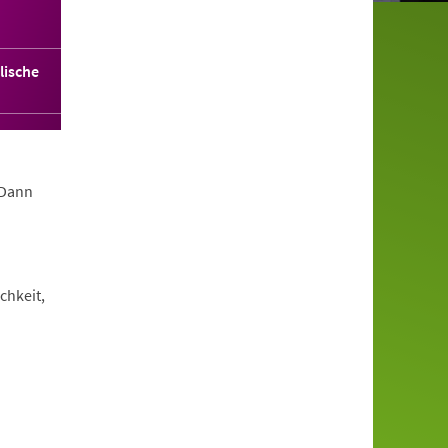
lische
 Dann
chkeit,