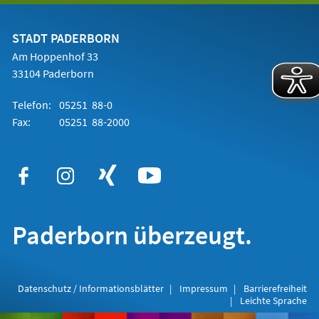
einem
neuen
Tab)
STADT PADERBORN
Am Hoppenhof 33
33104 Paderborn
Telefon:
05251 88-0
Fax:
05251 88-2000
Paderborn überzeugt.
Datenschutz / Informationsblätter
Impressum
Barrierefreiheit
Leichte Sprache