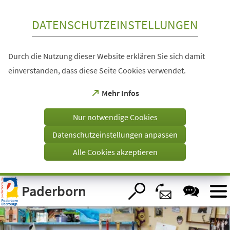
Inhalt anspringen
DATENSCHUTZEINSTELLUNGEN
Durch die Nutzung dieser Website erklären Sie sich damit
einverstanden, dass diese Seite Cookies verwendet.
(Öffnet
Mehr Infos
in
einem
Nur notwendige Cookies
neuen
Tab)
Datenschutzeinstellungen anpassen
Alle Cookies akzeptieren
Visuelle
Paderborn
Assistenzsoftware
öffnen.