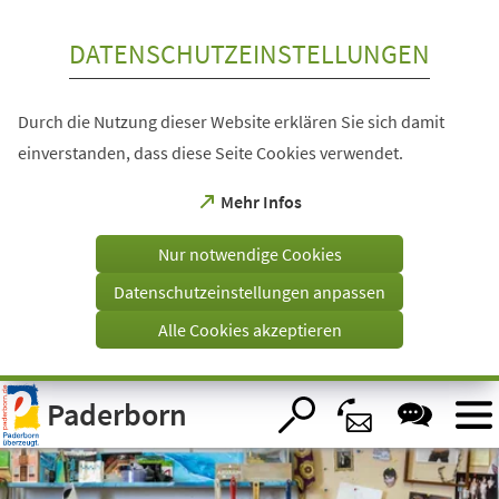
Inhalt anspringen
DATENSCHUTZEINSTELLUNGEN
Durch die Nutzung dieser Website erklären Sie sich damit
einverstanden, dass diese Seite Cookies verwendet.
(Öffnet
Mehr Infos
in
einem
Nur notwendige Cookies
neuen
Tab)
Datenschutzeinstellungen anpassen
Alle Cookies akzeptieren
Visuelle
Paderborn
Assistenzsoftware
öffnen.