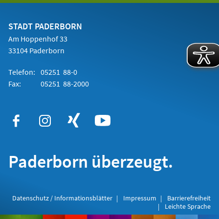
einem
neuen
Tab)
STADT PADERBORN
Am Hoppenhof 33
33104 Paderborn
Telefon:
05251 88-0
Fax:
05251 88-2000
Paderborn überzeugt.
Datenschutz / Informationsblätter
Impressum
Barrierefreiheit
Leichte Sprache