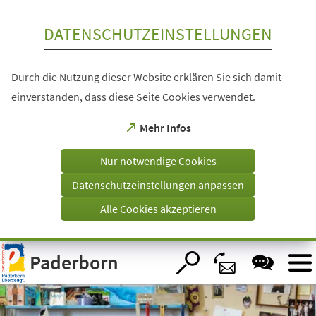
Inhalt anspringen
DATENSCHUTZEINSTELLUNGEN
Durch die Nutzung dieser Website erklären Sie sich damit
einverstanden, dass diese Seite Cookies verwendet.
(Öffnet
Mehr Infos
in
einem
Nur notwendige Cookies
neuen
Tab)
Datenschutzeinstellungen anpassen
Alle Cookies akzeptieren
Visuelle
Paderborn
Assistenzsoftware
öffnen.