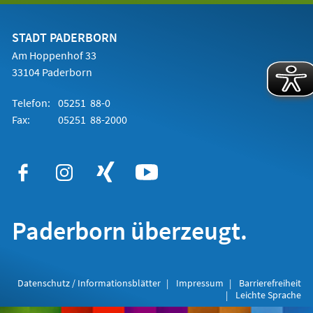
einem
neuen
Tab)
STADT PADERBORN
Am Hoppenhof 33
33104 Paderborn
Telefon:
05251 88-0
Fax:
05251 88-2000
Paderborn überzeugt.
Datenschutz / Informationsblätter
Impressum
Barrierefreiheit
Leichte Sprache