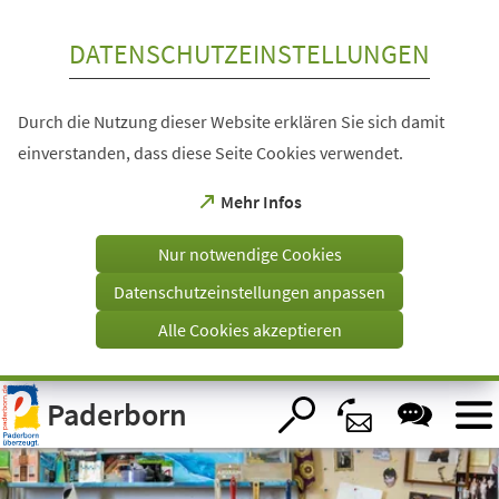
Inhalt anspringen
DATENSCHUTZEINSTELLUNGEN
Durch die Nutzung dieser Website erklären Sie sich damit
einverstanden, dass diese Seite Cookies verwendet.
(Öffnet
Mehr Infos
in
einem
Nur notwendige Cookies
neuen
Tab)
Datenschutzeinstellungen anpassen
Alle Cookies akzeptieren
Visuelle
Paderborn
Assistenzsoftware
öffnen.