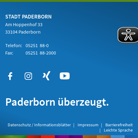
einem
neuen
Tab)
STADT PADERBORN
Am Hoppenhof 33
33104 Paderborn
Telefon:
05251 88-0
Fax:
05251 88-2000
Paderborn überzeugt.
Datenschutz / Informationsblätter
Impressum
Barrierefreiheit
Leichte Sprache