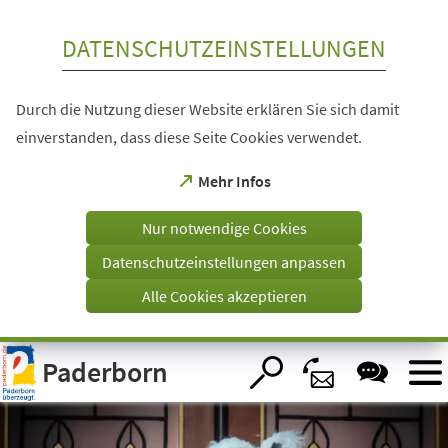
Inhalt anspringen
DATENSCHUTZEINSTELLUNGEN
Durch die Nutzung dieser Website erklären Sie sich damit
einverstanden, dass diese Seite Cookies verwendet.
(Öffnet
Mehr Infos
in
einem
Nur notwendige Cookies
neuen
Tab)
Datenschutzeinstellungen anpassen
Alle Cookies akzeptieren
Visuelle
Paderborn
Assistenzsoftware
öffnen.