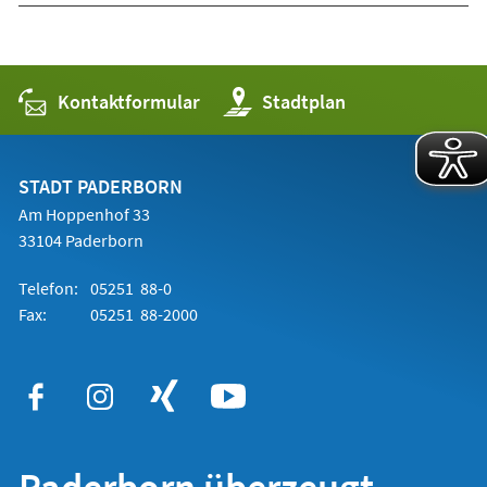
Kontaktformular
(Öffnet
Stadtplan
in
einem
neuen
Tab)
STADT PADERBORN
Am Hoppenhof 33
33104 Paderborn
Telefon:
05251 88-0
Fax:
05251 88-2000