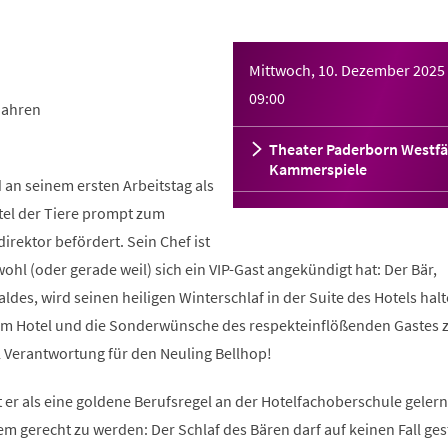
Mittwoch, 10. Dezember 2025
09:00
Jahren
Theater Paderborn Westfä
Kammerspiele
 an seinem ersten Arbeitstag als
el der Tiere prompt zum
irektor befördert. Sein Chef ist
wohl (oder gerade weil) sich ein VIP-Gast angekündigt hat: Der Bär,
ldes, wird seinen heiligen Winterschlaf in der Suite des Hotels halt
fe im Hotel und die Sonderwünsche des respekteinflößenden Gastes 
el Verantwortung für den Neuling Bellhop!
at er als eine goldene Berufsregel an der Hotelfachoberschule geler
dem gerecht zu werden: Der Schlaf des Bären darf auf keinen Fall ges