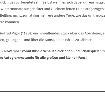
ück muss vorbereitet sein! Selbst wenn es sich dabei um ein mitge
ie Wintermonate ausgebrütet und zu einem fetten Huhn aufgezogen
ür Bellhop nicht, zumal ihm mehrere andere Tiere, wie das umtriebig
Quere kommen…
t Gertrud Pigor (*1958) ein hinreißendes Stück über das Abenteuer, 
fen, gelungen – und über die Kunst, einen Bären zu zähmen.
5. November könnt ihr die Schauspielerinnen und Schauspieler i
eine Autogrammstunde für alle großen und kleinen Fans!