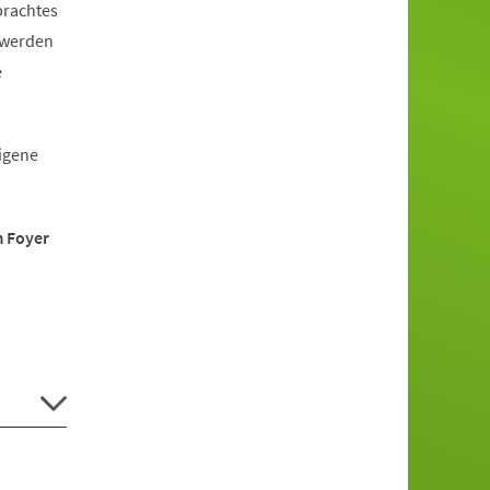
brachtes
 werden
e
eigene
m Foyer