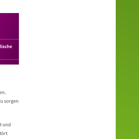
lische
en.
zu sorgen
nt und
tört