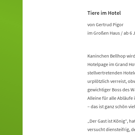
Tiere im Hotel
Veranstaltungsinformationen
von Gertrud Pigor
im Großen Haus / ab 6 
Kaninchen Bellhop wird
Hotelpage im Grand Hot
stellvertretenden Hoteld
urplötzlich verreist, ob
gewichtiger Boss des Wa
Alleine für alle Abläu
– das ist ganz schön vi
„Der Gast ist König“, h
versucht diensteifrig, 