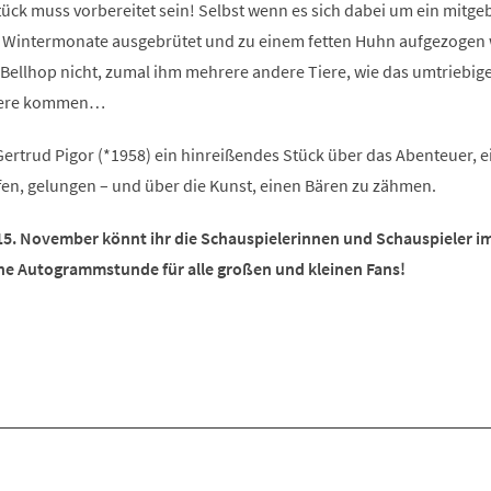
ück muss vorbereitet sein! Selbst wenn es sich dabei um ein mitge
ie Wintermonate ausgebrütet und zu einem fetten Huhn aufgezogen
ür Bellhop nicht, zumal ihm mehrere andere Tiere, wie das umtriebig
Quere kommen…
t Gertrud Pigor (*1958) ein hinreißendes Stück über das Abenteuer, 
fen, gelungen – und über die Kunst, einen Bären zu zähmen.
5. November könnt ihr die Schauspielerinnen und Schauspieler i
eine Autogrammstunde für alle großen und kleinen Fans!