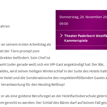
Donnerstag, 20. November 2
09:00
Jahren
Theater Paderborn Westfä
Kammerspiele
 an seinem ersten Arbeitstag als
el der Tiere prompt zum
irektor befördert. Sein Chef ist
wohl (oder gerade weil) sich ein VIP-Gast angekündigt hat: Der Bär,
ldes, wird seinen heiligen Winterschlaf in der Suite des Hotels halt
fe im Hotel und die Sonderwünsche des respekteinflößenden Gastes 
el Verantwortung für den Neuling Bellhop!
at er als eine goldene Berufsregel an der Hotelfachoberschule geler
dem gerecht zu werden: Der Schlaf des Bären darf auf keinen Fall ges