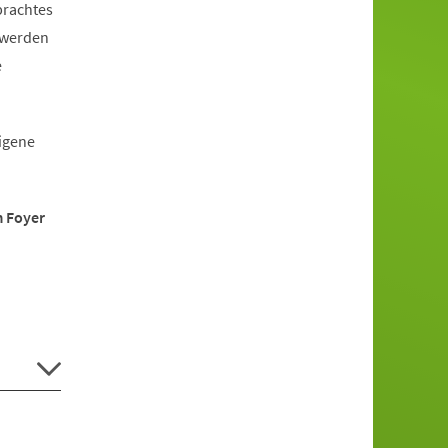
brachtes
 werden
e
eigene
m Foyer