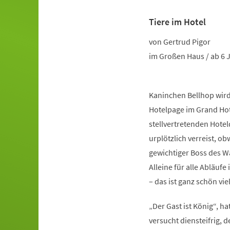
Tiere im Hotel
Veranstaltungsinformationen
von Gertrud Pigor
im Großen Haus / ab 6 
Kaninchen Bellhop wird
Hotelpage im Grand Hot
stellvertretenden Hoteld
urplötzlich verreist, ob
gewichtiger Boss des Wa
Alleine für alle Abläu
– das ist ganz schön vi
„Der Gast ist König“, h
versucht diensteifrig, 