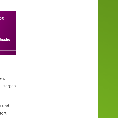
025
lische
en.
zu sorgen
nt und
tört