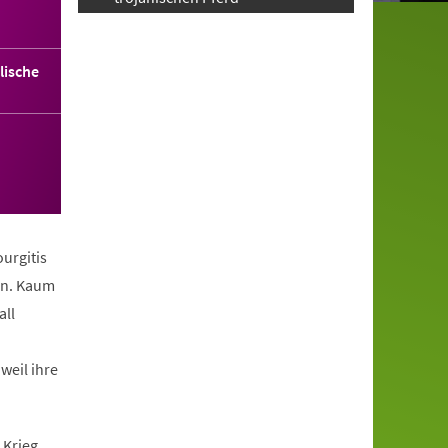
lische
urgitis
ern. Kaum
all
weil ihre
 Krieg