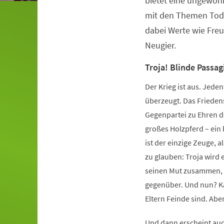
bietet eine ungewöh
mit den Themen Tod 
dabei Werte wie Fre
Neugier.
Troja! Blinde Passag
Der Krieg ist aus. Jeden
überzeugt. Das Frieden
Gegenpartei zu Ehren de
großes Holzpferd – ein 
ist der einzige Zeuge, 
zu glauben: Troja wird e
seinen Mut zusammen, kl
gegenüber. Und nun? Ka
Eltern Feinde sind. Ab
Und dann erscheint auc