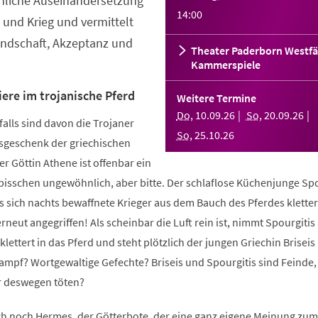
nliche Auseinandersetzung
14:00
und Krieg und vermittelt
undschaft, Akzeptanz und
Theater Paderborn Westfä
Kammerspiele
iere im trojanische Pferd
Weitere Termine
Do
,
10
.
09
.
26
So
,
20
.
09
.
26
falls sind davon die Trojaner
So
,
25
.
10
.
26
sgeschenk der griechischen
r Göttin Athene ist offenbar ein
bisschen ungewöhnlich, aber bitte. Der schlaflose Küchenjunge Spo
als sich nachts bewaffnete Krieger aus dem Bauch des Pferdes klett
rneut angegriffen! Als scheinbar die Luft rein ist, nimmt Spourgitis 
ettert in das Pferd und steht plötzlich der jungen Griechin Briseis
mpf? Wortgewaltige Gefechte? Briseis und Spourgitis sind Feinde, 
er deswegen töten?
h noch Hermes, der Götterbote, der eine ganz eigene Meinung zum