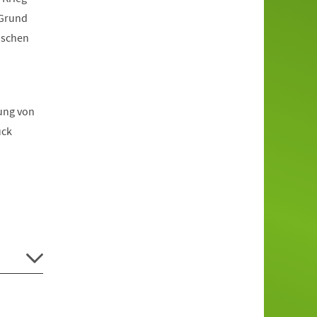
 Grund
ischen
lung von
ück