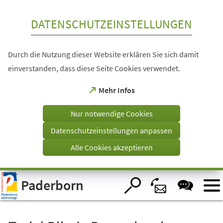
Inhalt anspringen
DATENSCHUTZEINSTELLUNGEN
Durch die Nutzung dieser Website erklären Sie sich damit
einverstanden, dass diese Seite Cookies verwendet.
(Öffnet
Mehr Infos
in
einem
Nur notwendige Cookies
neuen
Tab)
Datenschutzeinstellungen anpassen
Alle Cookies akzeptieren
Visuelle
Paderborn
Assistenzsoftware
öffnen.