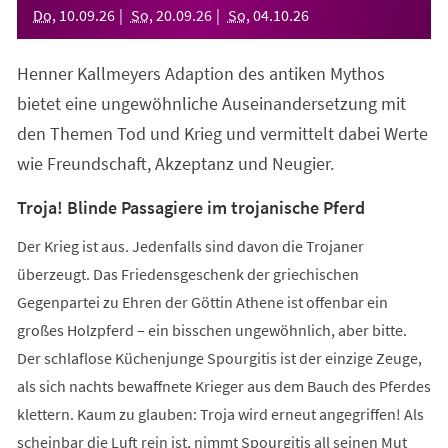
Do
,
10
.
09
.
26
So
,
20
.
09
.
26
So
,
04
.
10
.
26
Henner Kallmeyers Adaption des antiken Mythos
bietet eine ungewöhnliche Auseinandersetzung mit
den Themen Tod und Krieg und vermittelt dabei Werte
wie Freundschaft, Akzeptanz und Neugier.
Troja! Blinde Passagiere im trojanische Pferd
Der Krieg ist aus. Jedenfalls sind davon die Trojaner
überzeugt. Das Friedensgeschenk der griechischen
Gegenpartei zu Ehren der Göttin Athene ist offenbar ein
großes Holzpferd – ein bisschen ungewöhnlich, aber bitte.
Der schlaflose Küchenjunge Spourgitis ist der einzige Zeuge,
als sich nachts bewaffnete Krieger aus dem Bauch des Pferdes
klettern. Kaum zu glauben: Troja wird erneut angegriffen! Als
scheinbar die Luft rein ist, nimmt Spourgitis all seinen Mut