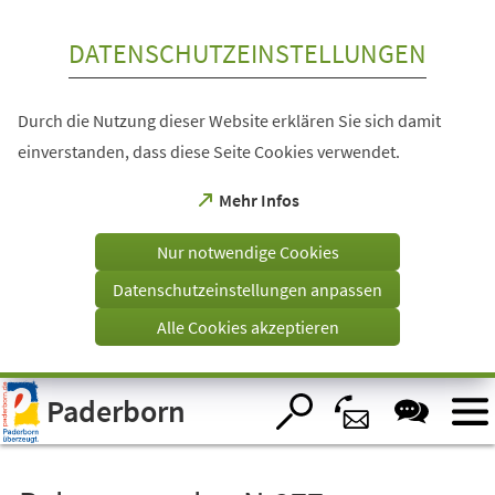
Inhalt anspringen
DATENSCHUTZEINSTELLUNGEN
Durch die Nutzung dieser Website erklären Sie sich damit
einverstanden, dass diese Seite Cookies verwendet.
(Öffnet
Mehr Infos
in
einem
Nur notwendige Cookies
neuen
Tab)
Datenschutzeinstellungen anpassen
Alle Cookies akzeptieren
Visuelle
Paderborn
Assistenzsoftware
öffnen.