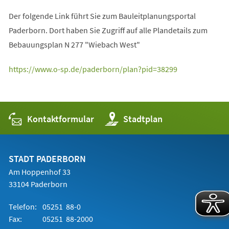
Der folgende Link führt Sie zum Bauleitplanungsportal
Paderborn. Dort haben Sie Zugriff auf alle Plandetails zum
Bebauungsplan N 277 "Wiebach West"
(Öffnet
https://www.o-sp.de/paderborn/plan?pid=38299
in
einem
neuen
Kontaktformular
(Öffnet
Stadtplan
Tab)
in
einem
neuen
Tab)
STADT PADERBORN
Am Hoppenhof 33
33104 Paderborn
Telefon:
05251 88-0
Fax:
05251 88-2000