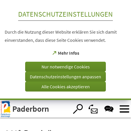
Inhalt anspringen
DATENSCHUTZEINSTELLUNGEN
Durch die Nutzung dieser Website erklären Sie sich damit
einverstanden, dass diese Seite Cookies verwendet.
(Öffnet
Mehr Infos
in
einem
Nur notwendige Cookies
neuen
Tab)
Datenschutzeinstellungen anpassen
Alle Cookies akzeptieren
Visuelle
Paderborn
Assistenzsoftware
öffnen.