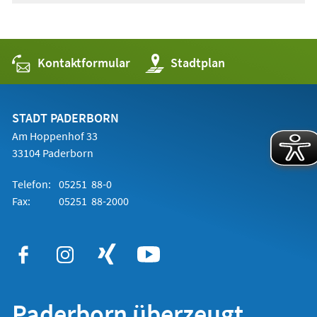
Kontaktformular
(Öffnet
Stadtplan
in
einem
neuen
Tab)
STADT PADERBORN
Am Hoppenhof 33
33104 Paderborn
Telefon:
05251 88-0
Fax:
05251 88-2000
Paderborn überzeugt.