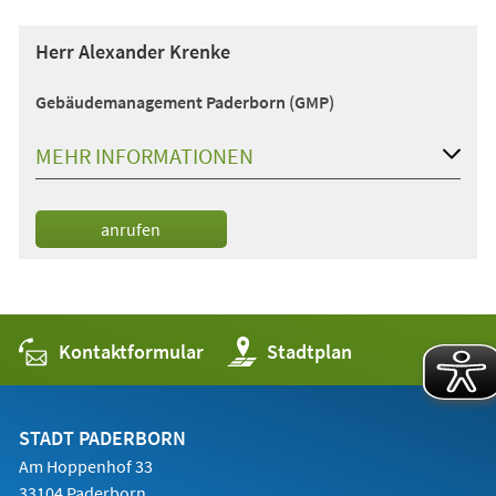
Herr Alexander Krenke
Gebäudemanagement Paderborn (GMP)
MEHR INFORMATIONEN
anrufen
Kontaktformular
(Öffnet
Stadtplan
in
einem
neuen
Tab)
STADT PADERBORN
Am Hoppenhof 33
33104 Paderborn