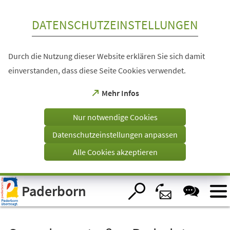
Inhalt anspringen
DATENSCHUTZEINSTELLUNGEN
Durch die Nutzung dieser Website erklären Sie sich damit
einverstanden, dass diese Seite Cookies verwendet.
(Öffnet
Mehr Infos
in
einem
Nur notwendige Cookies
neuen
Tab)
Datenschutzeinstellungen anpassen
Alle Cookies akzeptieren
Visuelle
Paderborn
Assistenzsoftware
öffnen.