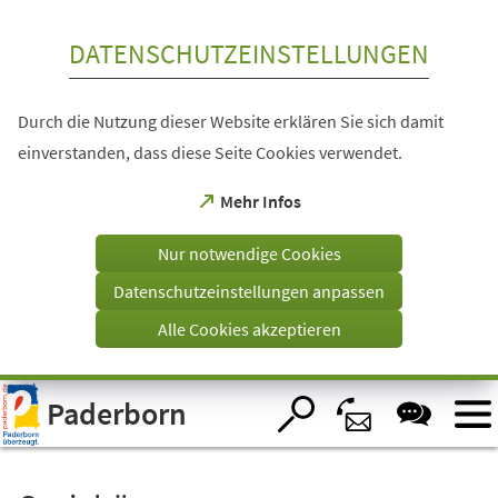
Inhalt anspringen
DATENSCHUTZEINSTELLUNGEN
Durch die Nutzung dieser Website erklären Sie sich damit
einverstanden, dass diese Seite Cookies verwendet.
(Öffnet
Mehr Infos
in
einem
Nur notwendige Cookies
neuen
Tab)
Datenschutzeinstellungen anpassen
Alle Cookies akzeptieren
Visuelle
Paderborn
Assistenzsoftware
öffnen.