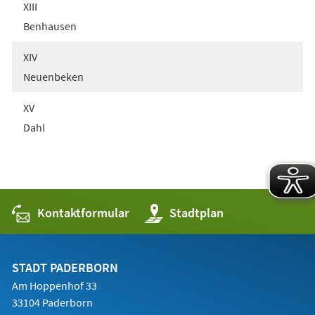
XIII
Benhausen
XIV
Neuenbeken
XV
Dahl
Kontaktformular
(Öffnet
Stadtplan
in
einem
neuen
Tab)
STADT PADERBORN
Am Hoppenhof 33
33104 Paderborn