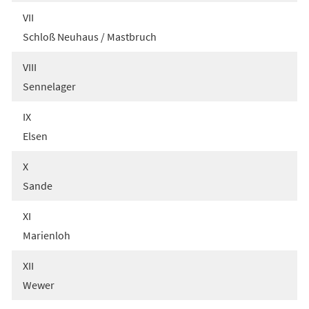
VII
Schloß Neuhaus / Mastbruch
VIII
Sennelager
IX
Elsen
X
Sande
XI
Marienloh
XII
Wewer