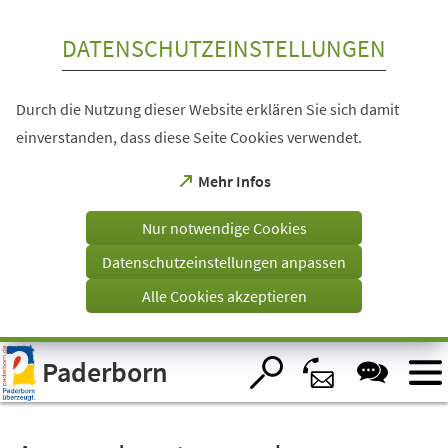
Inhalt anspringen
DATENSCHUTZEINSTELLUNGEN
Durch die Nutzung dieser Website erklären Sie sich damit
einverstanden, dass diese Seite Cookies verwendet.
(Öffnet
Mehr Infos
in
einem
Nur notwendige Cookies
neuen
Tab)
Datenschutzeinstellungen anpassen
Alle Cookies akzeptieren
Visuelle
Paderborn
Assistenzsoftware
öffnen.