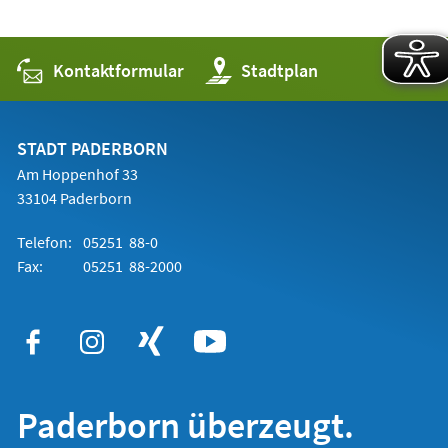
Kontaktformular
(Öffnet
Stadtplan
in
einem
neuen
Tab)
STADT PADERBORN
Am Hoppenhof 33
33104 Paderborn
Telefon:
05251 88-0
Fax:
05251 88-2000
Paderborn überzeugt.