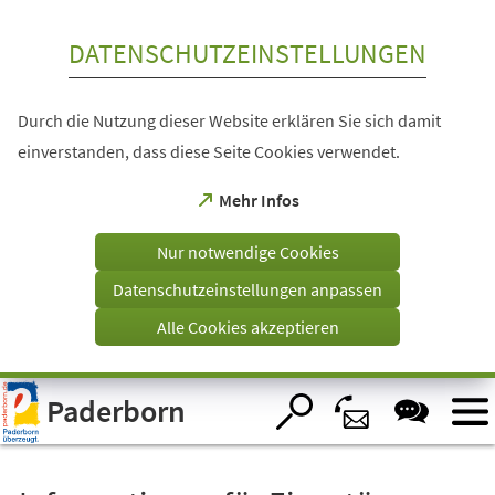
Inhalt anspringen
DATENSCHUTZEINSTELLUNGEN
Durch die Nutzung dieser Website erklären Sie sich damit
einverstanden, dass diese Seite Cookies verwendet.
(Öffnet
Mehr Infos
in
einem
Nur notwendige Cookies
neuen
Tab)
Datenschutzeinstellungen anpassen
Alle Cookies akzeptieren
Visuelle
Paderborn
Assistenzsoftware
öffnen.