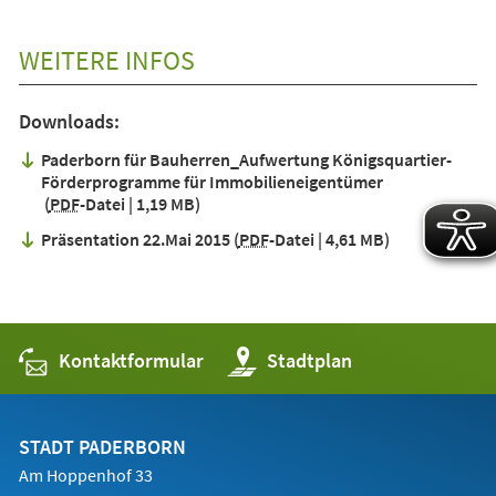
WEITERE INFOS
Downloads:
Paderborn für Bauherren_Aufwertung Königsquartier-
Förderprogramme für Immobilieneigentümer
PDF
-Datei
1,19 MB
Präsentation 22.Mai 2015
PDF
-Datei
4,61 MB
Kontaktformular
(Öffnet
Stadtplan
in
einem
neuen
Tab)
STADT PADERBORN
Am Hoppenhof 33