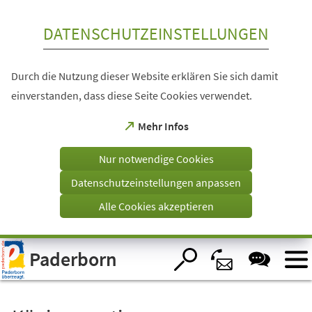
Inhalt anspringen
DATENSCHUTZEINSTELLUNGEN
Durch die Nutzung dieser Website erklären Sie sich damit
einverstanden, dass diese Seite Cookies verwendet.
(Öffnet
Mehr Infos
in
einem
Nur notwendige Cookies
neuen
Tab)
Datenschutzeinstellungen anpassen
Alle Cookies akzeptieren
Visuelle
Paderborn
Assistenzsoftware
öffnen.