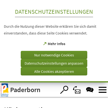
Inhalt anspringen
DATENSCHUTZEINSTELLUNGEN
Durch die Nutzung dieser Website erklären Sie sich damit
einverstanden, dass diese Seite Cookies verwendet.
(Öffnet
Mehr Infos
in
einem
Nur notwendige Cookies
neuen
Tab)
Datenschutzeinstellungen anpassen
Alle Cookies akzeptieren
Visuelle
Paderborn
Assistenzsoftware
öffnen.