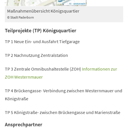
Maßnahmenübersicht Königsquartier
© Stadt Paderborn
Teilprojekte (TP) Königsquartier
TP 1 Neue Ein- und Ausfahrt Tiefgarage
TP 2 Nachnutzung Zentralstation
TP 3 Zentrale Omnibushaltestelle (ZOH)
Informationen zur
(Öffnet
ZOH Westernmauer
in
TP 4 Brückengasse- Verbindung zwischen Westernmauer und
einem
Königstraße
neuen
Tab)
TP 5 Königstraße- zwischen Brückengasse und Marienstraße
Ansprechpartner