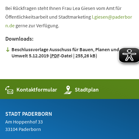
Bei Rückfragen steht Ihnen Frau Lea Giesen vom Amt für
Öffentlichkeitsarbeit und Stadtmarketing
l.giesen
paderbor
n
de
gerne zur Verfügung.
Downloads:
Beschlussvorlage Ausschuss für Bauen, Planen und
Umwelt 5.12.2019
PDF
-Datei
255,26 kB
Kontaktformular
(Öffnet
Stadtplan
in
einem
neuen
Tab)
STADT PADERBORN
Am Hoppenhof 33
33104 Paderborn