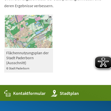
deren Ergebnisse verbessern.
Flächennutzungsplan der
Stadt Paderborn
(Ausschnitt)
© Stadt Paderborn
Kontaktformular
(Öffnet
Stadtplan
in
einem
neuen