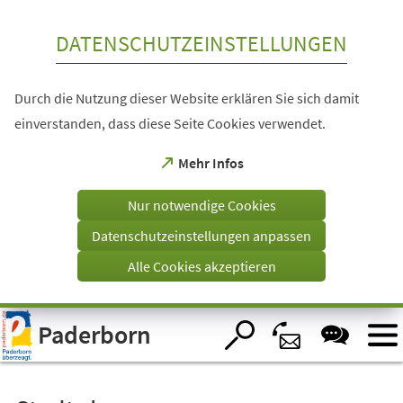
Inhalt anspringen
DATENSCHUTZEINSTELLUNGEN
Durch die Nutzung dieser Website erklären Sie sich damit
einverstanden, dass diese Seite Cookies verwendet.
(Öffnet
Mehr Infos
in
einem
Nur notwendige Cookies
neuen
Tab)
Datenschutzeinstellungen anpassen
Alle Cookies akzeptieren
Visuelle
Paderborn
Assistenzsoftware
öffnen.