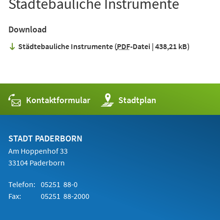
Städtebauliche Instrumente
Download
Städtebauliche Instrumente
PDF
-Datei
438,21 kB
Kontaktformular
(Öffnet
Stadtplan
in
einem
neuen
Tab)
STADT PADERBORN
Am Hoppenhof 33
33104 Paderborn
Telefon:
05251 88-0
Fax:
05251 88-2000