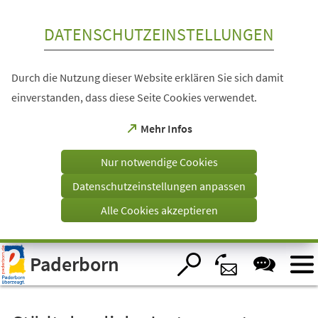
Inhalt anspringen
DATENSCHUTZEINSTELLUNGEN
Durch die Nutzung dieser Website erklären Sie sich damit
einverstanden, dass diese Seite Cookies verwendet.
(Öffnet
Mehr Infos
in
einem
Nur notwendige Cookies
neuen
Tab)
Datenschutzeinstellungen anpassen
Alle Cookies akzeptieren
Visuelle
Paderborn
Assistenzsoftware
öffnen.