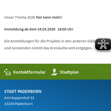
Unser Thema 2026
Fair kann mehr!
Anmeldung ab dem 16.03.2026 18:00 Uhr
Die Anmeldungen für die Projekte in den anderen Städten
und Gemeinden nimmt das Kreiskulturamt entgegen
.
Kontaktformular
(Öffnet
Stadtplan
in
einem
neuen
Tab)
STADT PADERBORN
Am Hoppenhof 33
33104 Paderborn