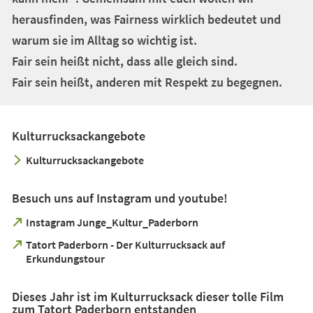
herausfinden, was Fairness wirklich bedeutet und
warum sie im Alltag so wichtig ist.
Fair sein heißt nicht, dass alle gleich sind.
Fair sein heißt, anderen mit Respekt zu begegnen.
Kulturrucksackangebote
Kulturrucksackangebote
Besuch uns auf Instagram und youtube!
(Öffnet
Instagram Junge_Kultur_Paderborn
in
Tatort Paderborn - Der Kulturrucksack auf
einem
(Öffnet
Erkundungstour
neuen
in
Tab)
einem
Dieses Jahr ist im Kulturrucksack dieser tolle Film
neuen
zum Tatort Paderborn entstanden