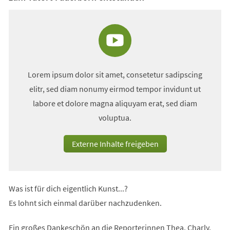
Tab)
Lorem ipsum dolor sit amet, consetetur sadipscing
elitr, sed diam nonumy eirmod tempor invidunt ut
labore et dolore magna aliquyam erat, sed diam
voluptua.
Externe Inhalte freigeben
Was ist für dich eigentlich Kunst...?
Es lohnt sich einmal darüber nachzudenken.
Ein großes Dankeschön an die Reporterinnen Thea, Charly,