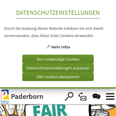
Inhalt anspringen
DATENSCHUTZEINSTELLUNGEN
Durch die Nutzung dieser Website erklären Sie sich damit
einverstanden, dass diese Seite Cookies verwendet.
(Öffnet
Mehr Infos
in
einem
Nur notwendige Cookies
neuen
Tab)
Datenschutzeinstellungen anpassen
Alle Cookies akzeptieren
Visuelle
Paderborn
Assistenzsoftware
öffnen.