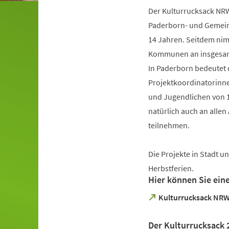
Der Kulturrucksack NRW 
Paderborn- und Gemein
14 Jahren. Seitdem nimm
Kommunen an insgesamt
In Paderborn bedeutet 
Projektkoordinatorinne
und Jugendlichen von 1
natürlich auch an allen
teilnehmen.
Die Projekte in Stadt 
Herbstferien.
Hier können Sie ein
(Öffnet
Kulturrucksack NR
in
einem
Der Kulturrucksack 
neuen