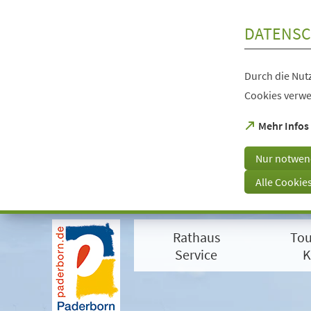
Inhalt anspringen
DATENSC
Durch die Nutz
Cookies verwe
(Öffnet
Mehr Infos
in
einem
Nur notwen
neuen
Tab)
Alle Cookie
Visuelle
Assistenzsoftware
Rathaus
Tou
öffnen.
Mit
Service
K
der
Tastatur
erreichbar
über
ALT