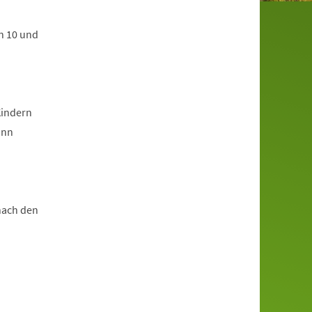
n 10 und
Kindern
ann
nach den