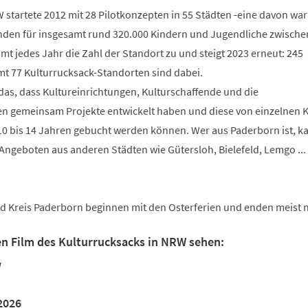
startete 2012 mit 28 Pilotkonzepten in 55 Städten -eine davon war
den für insgesamt rund 320.000 Kindern und Jugendliche zwische
t jedes Jahr die Zahl der Standort zu und steigt 2023 erneut: 245
 77 Kulturrucksack-Standorten sind dabei.
das, dass Kultureinrichtungen, Kulturschaffende und die
n gemeinsam Projekte entwickelt haben und diese von einzelnen 
0 bis 14 Jahren gebucht werden können. Wer aus Paderborn ist, k
 Angeboten aus anderen Städten wie Gütersloh, Bielefeld, Lemgo ...
und Kreis Paderborn beginnen mit den Osterferien und enden meist 
en Film des Kulturrucksacks in NRW sehen:
W
2026