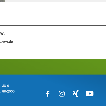
WW:
.nrw.de
 88-0
 88-2000