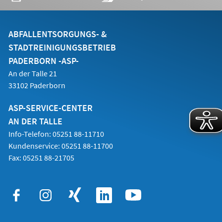
in
einem
neuen
Tab)
ABFALLENTSORGUNGS- &
STADTREINIGUNGSBETRIEB
PADERBORN -ASP-
An der Talle 21
33102 Paderborn
ASP-SERVICE-CENTER
AN DER TALLE
Info-Telefon: 05251 88-11710
Kundenservice: 05251 88-11700
Fax: 05251 88-21705