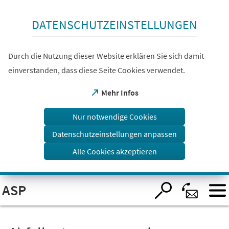
Inhalt anspringen
DATENSCHUTZEINSTELLUNGEN
Durch die Nutzung dieser Website erklären Sie sich damit
einverstanden, dass diese Seite Cookies verwendet.
(Öffnet
Mehr Infos
in
einem
Nur notwendige Cookies
neuen
Tab)
Datenschutzeinstellungen anpassen
Alle Cookies akzeptieren
Visuelle
ASP
Assistenzsoftware
öffnen.