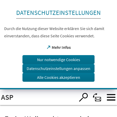
Inhalt anspringen
DATENSCHUTZEINSTELLUNGEN
Durch die Nutzung dieser Website erklären Sie sich damit
einverstanden, dass diese Seite Cookies verwendet.
(Öffnet
Mehr Infos
in
einem
Nur notwendige Cookies
neuen
Tab)
Datenschutzeinstellungen anpassen
Alle Cookies akzeptieren
Visuelle
ASP
Assistenzsoftware
öffnen.