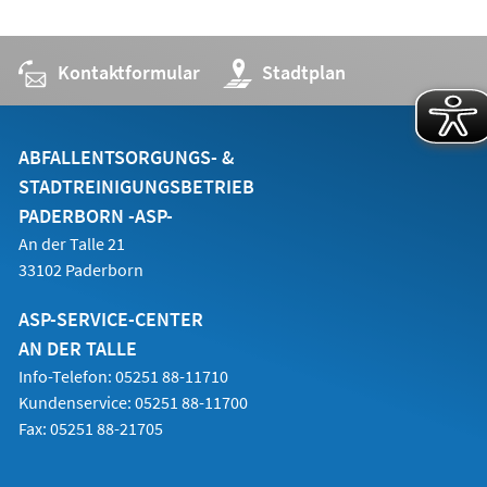
Kontaktformular
(Öffnet
Stadtplan
in
einem
neuen
Tab)
ABFALLENTSORGUNGS- &
STADTREINIGUNGSBETRIEB
PADERBORN -ASP-
An der Talle 21
33102 Paderborn
ASP-SERVICE-CENTER
AN DER TALLE
Info-Telefon: 05251 88-11710
Kundenservice: 05251 88-11700
Fax: 05251 88-21705