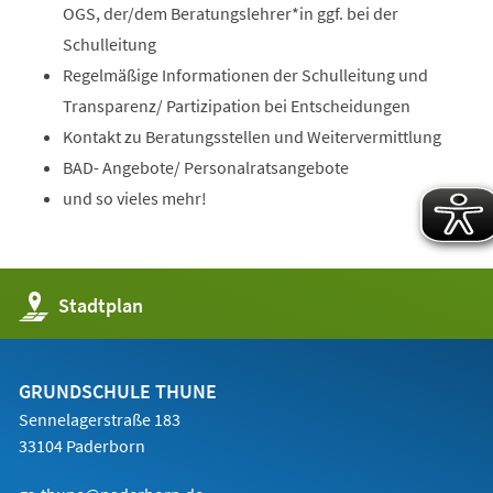
OGS, der/dem Beratungslehrer*in ggf. bei der
Schulleitung
Regelmäßige Informationen der Schulleitung und
Transparenz/ Partizipation bei Entscheidungen
Kontakt zu Beratungsstellen und Weitervermittlung
BAD- Angebote/ Personalratsangebote
und so vieles mehr!
(Öffnet
Stadtplan
in
einem
neuen
Tab)
GRUNDSCHULE THUNE
Sennelagerstraße 183
33104 Paderborn