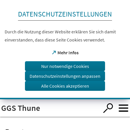
Inhalt anspringen
DATENSCHUTZEINSTELLUNGEN
Durch die Nutzung dieser Website erklären Sie sich damit
einverstanden, dass diese Seite Cookies verwendet.
(Öffnet
Mehr Infos
in
einem
Nur notwendige Cookies
neuen
Tab)
Datenschutzeinstellungen anpassen
Alle Cookies akzeptieren
Visuelle
GGS Thune
Assistenzsoftware
öffnen.