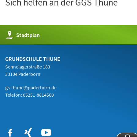
Sich helfen an der GGS Thune
(Öffnet
Stadtplan
in
einem
neuen
Tab)
GRUNDSCHULE THUNE
Sennelagerstraße 183
33104 Paderborn
gs-thune@paderborn.de
Telefon:
05251-8814560