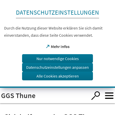
Inhalt anspringen
DATENSCHUTZEINSTELLUNGEN
Durch die Nutzung dieser Website erklären Sie sich damit
einverstanden, dass diese Seite Cookies verwendet.
(Öffnet
Mehr Infos
in
einem
Nur notwendige Cookies
neuen
Tab)
Datenschutzeinstellungen anpassen
Alle Cookies akzeptieren
Visuelle
GGS Thune
Assistenzsoftware
öffnen.