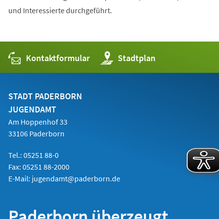
und Interessierte durchgeführt.
Kontaktformular
(Öffnet
Stadtplan
in
einem
neuen
Tab)
STADT PADERBORN
JUGENDAMT
Am Hoppenhof 33
33106 Paderborn
Tel.: 05251 88-0
Fax: 05251 88-2000
E-Mail:
jugendamt@paderborn.de
Paderborn überzeugt.