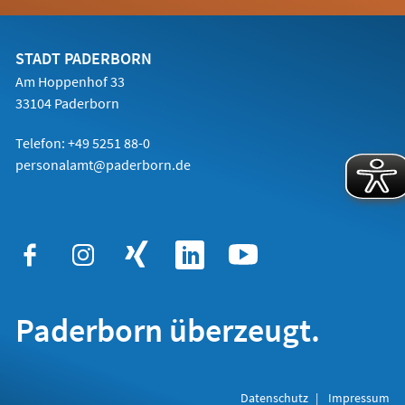
in
einem
neuen
Tab)
STADT PADERBORN
Am Hoppenhof 33
33104 Paderborn
Telefon: +49 5251 88-0
personalamt@paderborn.de
Paderborn überzeugt.
Datenschutz
Impressum