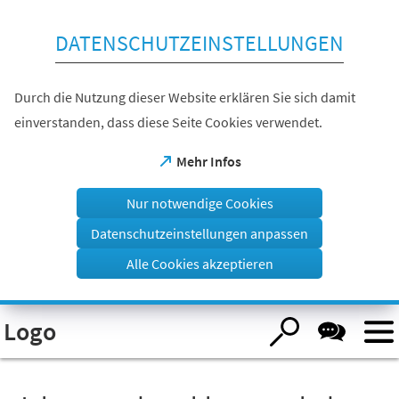
Inhalt anspringen
DATENSCHUTZEINSTELLUNGEN
Durch die Nutzung dieser Website erklären Sie sich damit
einverstanden, dass diese Seite Cookies verwendet.
(Öffnet
Mehr Infos
in
einem
Nur notwendige Cookies
neuen
Tab)
Datenschutzeinstellungen anpassen
Alle Cookies akzeptieren
Visuelle
Logo
Assistenzsoftware
öffnen.