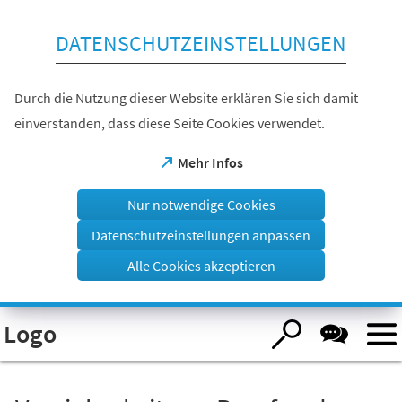
Inhalt anspringen
DATENSCHUTZEINSTELLUNGEN
Durch die Nutzung dieser Website erklären Sie sich damit
einverstanden, dass diese Seite Cookies verwendet.
(Öffnet
Mehr Infos
in
einem
Nur notwendige Cookies
neuen
Tab)
Datenschutzeinstellungen anpassen
Alle Cookies akzeptieren
Visuelle
Logo
Assistenzsoftware
öffnen.