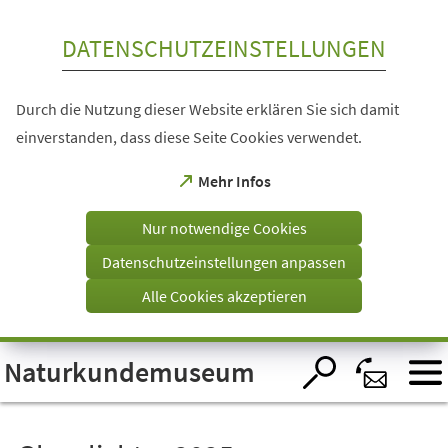
Inhalt anspringen
DATENSCHUTZEINSTELLUNGEN
Durch die Nutzung dieser Website erklären Sie sich damit
einverstanden, dass diese Seite Cookies verwendet.
(Öffnet
Mehr Infos
in
einem
Nur notwendige Cookies
neuen
Tab)
Datenschutzeinstellungen anpassen
Alle Cookies akzeptieren
Visuelle
Naturkundemuseum
Assistenzsoftware
öffnen.