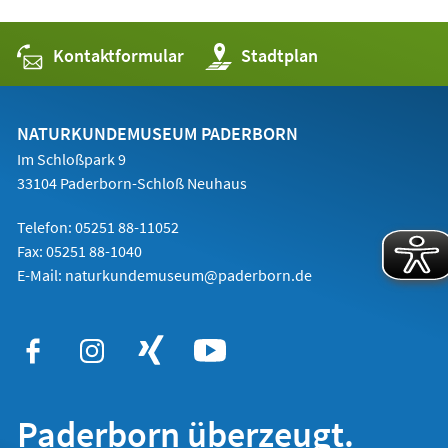
Kontaktformular
(Öffnet
Stadtplan
in
einem
neuen
Tab)
NATURKUNDEMUSEUM PADERBORN
Im Schloßpark 9
33104 Paderborn-Schloß Neuhaus
Telefon: 05251 88-11052
Fax: 05251 88-1040
E-Mail:
naturkundemuseum@paderborn.de
Paderborn überzeugt.