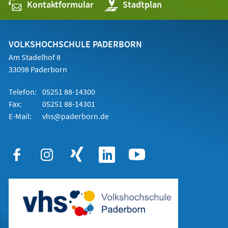
Kontaktformular
(Öffnet
Stadtplan
in
einem
neuen
Tab)
VOLKSHOCHSCHULE PADERBORN
Am Stadelhof 8
33098 Paderborn
Telefon:
05251 88-14300
Fax:
05251 88-14301
E-Mail:
vhs@paderborn.de