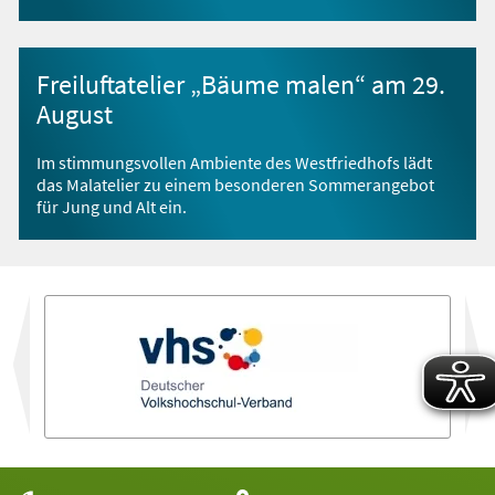
Freiluftatelier „Bäume malen“ am 29.
August
Im stimmungsvollen Ambiente des Westfriedhofs lädt
das Malatelier zu einem besonderen Sommerangebot
für Jung und Alt ein.
vor