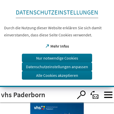
Inhalt anspringen
DATENSCHUTZEINSTELLUNGEN
Durch die Nutzung dieser Website erklären Sie sich damit
einverstanden, dass diese Seite Cookies verwendet.
(Öffnet
Mehr Infos
in
einem
Nur notwendige Cookies
neuen
Tab)
Datenschutzeinstellungen anpassen
Alle Cookies akzeptieren
Visuelle
vhs Paderborn
Assistenzsoftware
öffnen.