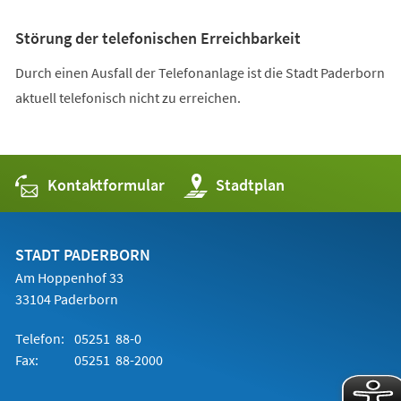
Störung der telefonischen Erreichbarkeit
Durch einen Ausfall der Telefonanlage ist die Stadt Paderborn
aktuell telefonisch nicht zu erreichen.
Kontaktformular
(Öffnet
Stadtplan
in
einem
neuen
Tab)
STADT PADERBORN
Am Hoppenhof 33
33104 Paderborn
Telefon:
05251 88-0
Fax:
05251 88-2000