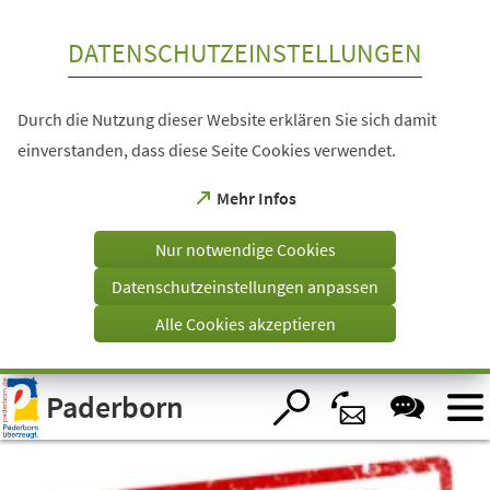
Inhalt anspringen
DATENSCHUTZEINSTELLUNGEN
Durch die Nutzung dieser Website erklären Sie sich damit
einverstanden, dass diese Seite Cookies verwendet.
(Öffnet
Mehr Infos
in
einem
Nur notwendige Cookies
neuen
Tab)
Datenschutzeinstellungen anpassen
Alle Cookies akzeptieren
Visuelle
Paderborn
Assistenzsoftware
öffnen.