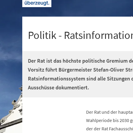
+
1
Politik - Ratsinformati
(Öffnet
in
einem
Der Rat ist das höchste politische Gremium d
neuen
Tab)
Vorsitz führt Bürgermeister Stefan-Oliver Str
Ratsinformationssystem sind alle Sitzungen 
Ausschüsse dokumentiert.
(Öffnet
in
einem
neuen
Tab)
Der Rat und der hauptam
Wahlperiode bis 2030 ge
der der Rat Fachaussch