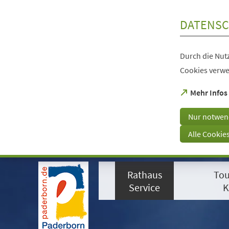
Inhalt anspringen
DATENSC
Durch die Nutz
Cookies verwe
(Öffnet
Mehr Infos
in
einem
Nur notwen
neuen
Tab)
Alle Cookie
Visuelle
Assistenzsoftware
Rathaus
Tou
öffnen.
Mit
Service
K
der
Tastatur
erreichbar
über
ALT