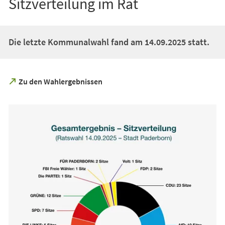
Sitzverteilung im Rat
Die letzte Kommunalwahl fand am 14.09.2025 statt.
(Öffnet
Zu den Wahlergebnissen
in
einem
neuen
Tab)