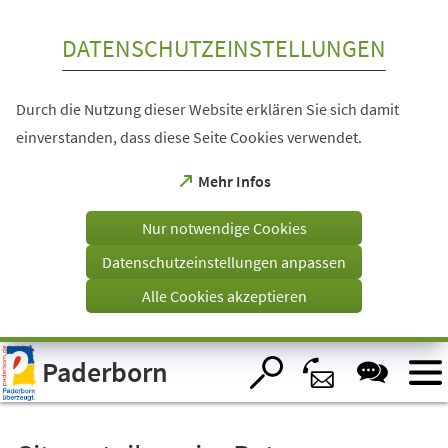
Inhalt anspringen
DATENSCHUTZEINSTELLUNGEN
Durch die Nutzung dieser Website erklären Sie sich damit
einverstanden, dass diese Seite Cookies verwendet.
(Öffnet
Mehr Infos
in
einem
Nur notwendige Cookies
neuen
Tab)
Datenschutzeinstellungen anpassen
Alle Cookies akzeptieren
Visuelle
Paderborn
Assistenzsoftware
öffnen.