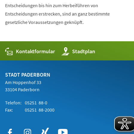
Entscheidungen bis hin zum Herbeiführen von
Entscheidungen erstrecken, sind an ganz bestimmte
gesetzliche Voraussetzungen geknüpft.
Kontaktformular
(Öffnet
Stadtplan
in
einem
neuen
Tab)
STADT PADERBORN
Am Hoppenhof 33
33104 Paderborn
Telefon:
05251 88-0
Fax:
05251 88-2000