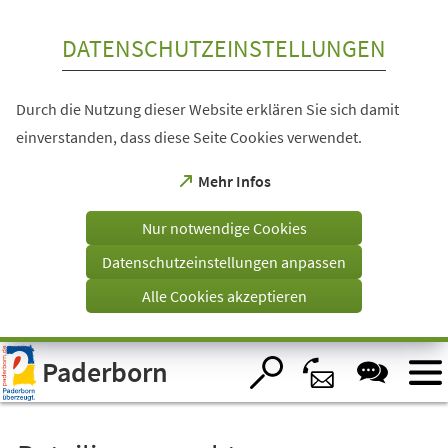
Inhalt anspringen
DATENSCHUTZEINSTELLUNGEN
Durch die Nutzung dieser Website erklären Sie sich damit
einverstanden, dass diese Seite Cookies verwendet.
(Öffnet
Mehr Infos
in
einem
Nur notwendige Cookies
neuen
Tab)
Datenschutzeinstellungen anpassen
Alle Cookies akzeptieren
Visuelle
Paderborn
Assistenzsoftware
öffnen.