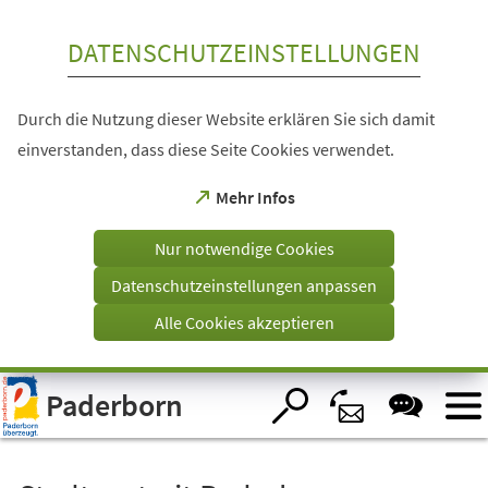
Inhalt anspringen
DATENSCHUTZEINSTELLUNGEN
Durch die Nutzung dieser Website erklären Sie sich damit
einverstanden, dass diese Seite Cookies verwendet.
(Öffnet
Mehr Infos
in
einem
Nur notwendige Cookies
neuen
Tab)
Datenschutzeinstellungen anpassen
Alle Cookies akzeptieren
Visuelle
Paderborn
Assistenzsoftware
öffnen.