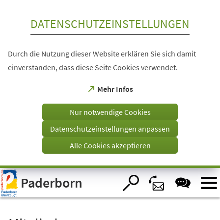
Inhalt anspringen
DATENSCHUTZEINSTELLUNGEN
Durch die Nutzung dieser Website erklären Sie sich damit
einverstanden, dass diese Seite Cookies verwendet.
(Öffnet
Mehr Infos
in
einem
Nur notwendige Cookies
neuen
Tab)
Datenschutzeinstellungen anpassen
Alle Cookies akzeptieren
Visuelle
Paderborn
Assistenzsoftware
öffnen.