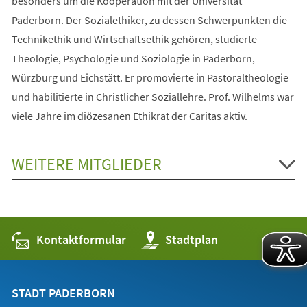
besonders um die Kooperation mit der Universität
Paderborn. Der Sozialethiker, zu dessen Schwerpunkten die
Technikethik und Wirtschaftsethik gehören, studierte
Theologie, Psychologie und Soziologie in Paderborn,
Würzburg und Eichstätt. Er promovierte in Pastoraltheologie
und habilitierte in Christlicher Soziallehre. Prof. Wilhelms war
viele Jahre im diözesanen Ethikrat der Caritas aktiv.
WEITERE MITGLIEDER
Kontaktformular
(Öffnet
Stadtplan
in
einem
neuen
Tab)
STADT PADERBORN