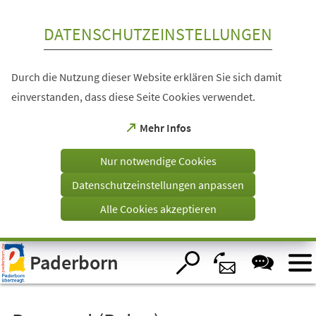
Inhalt anspringen
DATENSCHUTZEINSTELLUNGEN
Durch die Nutzung dieser Website erklären Sie sich damit
einverstanden, dass diese Seite Cookies verwendet.
(Öffnet
Mehr Infos
in
einem
Nur notwendige Cookies
neuen
Tab)
Datenschutzeinstellungen anpassen
Alle Cookies akzeptieren
Visuelle
Paderborn
Assistenzsoftware
öffnen.