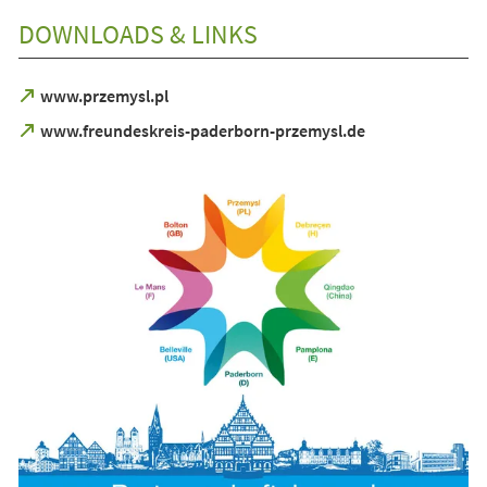
DOWNLOADS & LINKS
(Öffnet
www.przemysl.pl
in
(Öffnet
www.freundeskreis-paderborn-przemysl.de
einem
in
neuen
einem
Tab)
neuen
Tab)