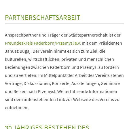
PARTNERSCHAFTSARBEIT
Ansprechpartner und Träger der Städtepartnerschaft ist der
(Öffnet
Freundeskreis Paderborn/Przemysl e.V.
mit dem Präsidenten
in
Janusz Bugaj. Der Verein nimmt es sich zum Ziel, die
einem
kulturellen, wirtschaftlichen, privaten und menschlichen
neuen
Beziehungen zwischen Paderborn und Przemysl zu fördern
Tab)
und zu vertiefen. Im Mittelpunkt der Arbeit des Vereins stehen
Vorträge, Diskussionen, Konzerte, Ausstellungen, Seminare
und Reisen nach Przemysl. Weiterführende Informationen
sind dem untenstehenden Link zur Webseite des Vereins zu
entnehmen.
30 JÄHRIGES BESTEHEN DES