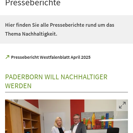
Presseberichte
Hier finden Sie alle Presseberichte rund um das
Thema Nachhaltigkeit.
(Öffnet
Pressebericht Westfalenblatt April 2025
in
einem
neuen
PADERBORN WILL NACHHALTIGER
Tab)
WERDEN