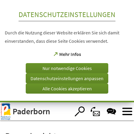
Inhalt anspringen
DATENSCHUTZEINSTELLUNGEN
Durch die Nutzung dieser Website erklären Sie sich damit
einverstanden, dass diese Seite Cookies verwendet.
(Öffnet
Mehr Infos
in
einem
Nur notwendige Cookies
neuen
Tab)
Datenschutzeinstellungen anpassen
Alle Cookies akzeptieren
Visuelle
Paderborn
Assistenzsoftware
öffnen.