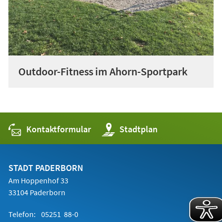
Outdoor-Fitness im Ahorn-Sportpark
Kontaktformular
(Öffnet
Stadtplan
in
einem
neuen
Tab)
STADT PADERBORN
Am Hoppenhof 33
33104 Paderborn
Telefon:
05251 88-0