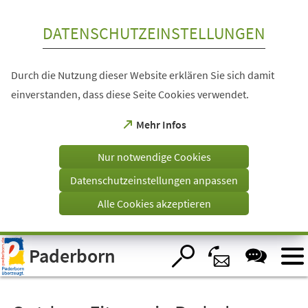
Inhalt anspringen
DATENSCHUTZEINSTELLUNGEN
Durch die Nutzung dieser Website erklären Sie sich damit
einverstanden, dass diese Seite Cookies verwendet.
(Öffnet
Mehr Infos
in
einem
Nur notwendige Cookies
neuen
Tab)
Datenschutzeinstellungen anpassen
Alle Cookies akzeptieren
Visuelle
Paderborn
Assistenzsoftware
öffnen.